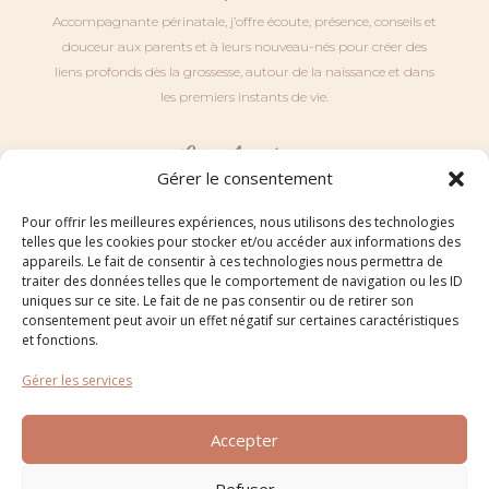
Accompagnante périnatale, j’offre écoute, présence, conseils et
douceur aux parents et à leurs nouveau-nés pour créer des
liens profonds dès la grossesse, autour de la naissance et dans
les premiers instants de vie.
Localisation
Gérer le consentement
Retrouvez moi au sein de mon cabinet situé au 7 Rue de
Pour offrir les meilleures expériences, nous utilisons des technologies
l’Huilerie à Saint Maurice sur Fessard (45700).
telles que les cookies pour stocker et/ou accéder aux informations des
appareils. Le fait de consentir à ces technologies nous permettra de
Horaires
traiter des données telles que le comportement de navigation ou les ID
uniques sur ce site. Le fait de ne pas consentir ou de retirer son
consentement peut avoir un effet négatif sur certaines caractéristiques
Chaque mercredi, vendredi
et samedi
: de 9h à 18h.
et fonctions.
Les autres jours, en soirée
: selon vos besoins et mes
disponibilités (me contacter directement pour convenir d’un
Gérer les services
RDV).
Hors congés et jours fériés.
Accepter
Refuser